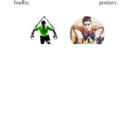
hudby.
postavy.
TRX
Funkční
trénink
Závěsný
Silový trénink
trénink pro
za využití
budování
kruhových
svalové hmoty,
tréninků,
rovnováhy a
tabaty,
flexibility.
kettlebellů,
činek a mnoho