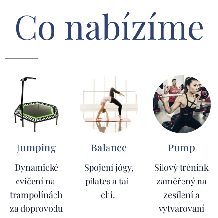
Co nabízíme
Jumping
Balance
Pump
Dynamické
Spojení jógy,
Silový trénink
cvičení na
pilates a tai-
zaměřený na
trampolínách
chi.
zesílení a
za doprovodu
vytvarovaní